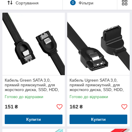
Сортування
0
Фільтри
з'єднувачів, такі як прямі з'єднувачі та з'єднувачі з кутом 90
градусів, що дозволяє вам з легкістю підключати пристрої до
материнських плат.
У нашому асортименті є SATA кабелі з металевою опліткою
для покращення електромагнітної сумісності та захисту від
зовнішніх впливів. Крім того, ми пропонуємо SATA кабелі з
плоскими та круглими провідниками, які можуть відповідати
різним потребам наших клієнтів.
Завдяки нашому великому вибору SATA кабелів, ви зможете
знайти необхідну довжину та конфігурацію, що відповідає
вашим потребам. Ви можете бути впевнені в якості наших
товарів і отримати надійне з'єднання для вашого
обладнання.
Кабель Green SATA 3,0,
Кабель Ugreen SATA 3,0,
прямий прямокутний, для
прямий прямокутний, для
жорсткого диска, SSD, HDD,
жорсткого диска, SSD, HDD,
материнської плати Asus MSI
материнської плати Asus MSI
Готово до відправки
Готово до відправки
Gigabyte
Gigabyt
151
162
₴
₴
Купити
Купити