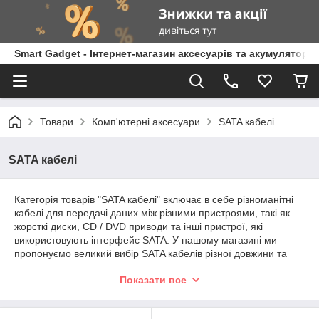
Smart Gadget - Інтернет-магазин аксесуарів та акумуляторів
Товари
Комп'ютерні аксесуари
SATA кабелі
SATA кабелі
Категорія товарів "SATA кабелі" включає в себе різноманітні
кабелі для передачі даних між різними пристроями, такі як
жорсткі диски, CD / DVD приводи та інші пристрої, які
використовують інтерфейс SATA. У нашому магазині ми
пропонуємо великий вибір SATA кабелів різної довжини та
конфігурації, щоб задовольнити потреби різних клієнтів.
Показати все
Наші SATA кабелі мають високу швидкість передачі даних і
надійну якість, що дозволяє передавати великі об'єми даних
без втрати якості. Ми пропонуємо кабелі з різними типами