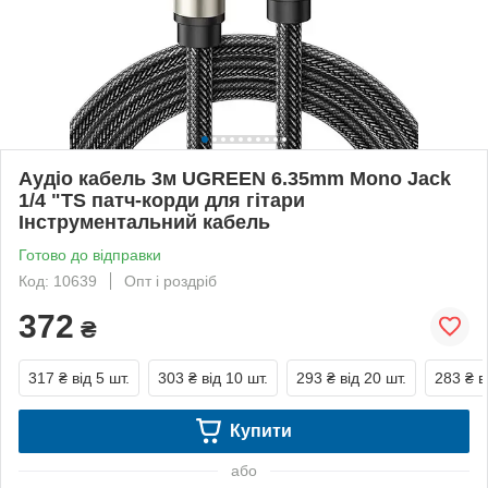
Аудіо кабель 3м UGREEN 6.35mm Mono Jack
1/4 "TS патч-корди для гітари
Інструментальний кабель
Готово до відправки
Код: 10639
Опт і роздріб
372
₴
317 ₴
від 5 шт.
303 ₴
від 10 шт.
293 ₴
від 20 шт.
283 ₴
в
Купити
або