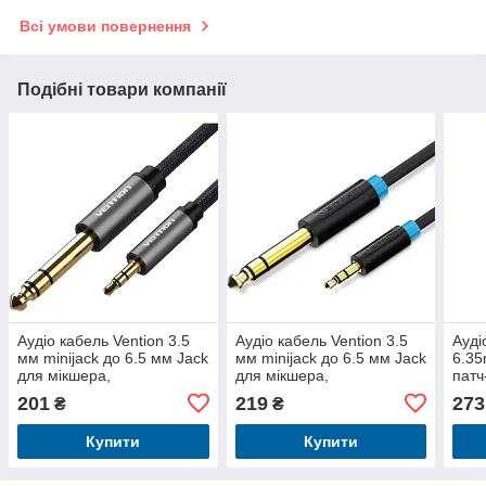
Всі умови повернення
Подібні товари компанії
Аудіо кабель Vention 3.5
Аудіо кабель Vention 3.5
Ауді
мм minijack до 6.5 мм Jack
мм minijack до 6.5 мм Jack
6.35
для мікшера,
для мікшера,
патч
підсилювача, гітари з
підсилювача, гітари 5 м
Інст
201
219
273
₴
₴
нейлоновою опліткою 1,5
Чорний BABBJ
м Чорний BAIHG
Купити
Купити