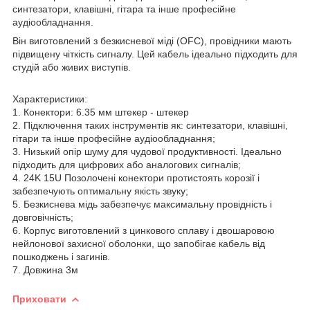
синтезатори, клавішні, гітара та інше професійне
аудіообладнання.
Він виготовлений з безкисневої міді (OFC), провідники мають
підвищену чіткість сигналу. Цей кабель ідеально підходить для
студій або живих виступів.
Характеристики:
1. Конектори: 6.35 мм штекер - штекер
2. Підключення таких інструментів як: синтезатори, клавішні,
гітари та інше професійне аудіообладнання;
3. Низький опір шуму для чудової продуктивності. Ідеально
підходить для цифрових або аналогових сигналів;
4. 24K 15U Позолочені конектори протистоять корозії і
забезпечують оптимальну якість звуку;
5. Безкиснева мідь забезпечує максимальну провідність і
довговічність;
6. Корпус виготовлений з цинкового сплаву і двошаровою
нейлонової захисної оболонки, що запобігає кабель від
пошкоджень і загинів.
7. Довжина 3м
Приховати