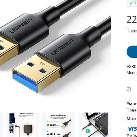
22
Пока
+380
Мене
пов
У ко