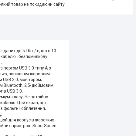
-який товар не покидаючи сайту.
даних до 5 Гбіт / с, що в 10
ь кабелю і безпомилкову
.
з портом USB 3.0 типу A з
dows, зовнішнім жорстким
 USB 3.0, монітором,
м Bluetooth, 2,5-дюймовим
тів USB 3.0.
еміум-класу; Не потрібно
 кабелю. Цей екран, що
 з фольги і обплетення,
.
ацюй для корпусів жорстких
рійних пристроїв SuperSpeed