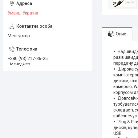
Умань, Україна
Опис
Менеджер
Надшвидкі
разів швидш
+380 (93) 217-36-25
передачу да
Менеджер
Широка су
комп'ютером
диском, охо
камерою, Wa
корпусом дл
Довговічн
турбуватися
складається
забезпечує 
Plug & Pl
дисків, кул
USB