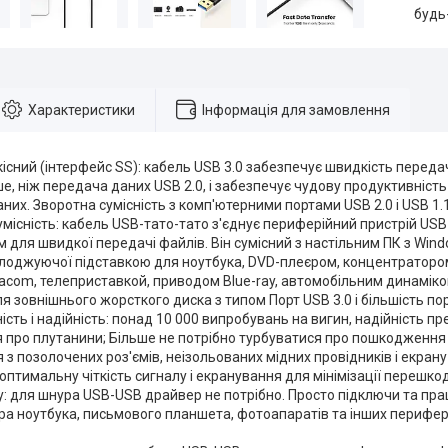
будь
Характеристики
Інформація для замовлення
сний (інтерфейс SS): кабель USB 3.0 забезпечує швидкість передачі 
е, ніж передача даних USB 2.0, і забезпечує чудову продуктивніст
них. Зворотна сумісність з комп'ютерними портами USB 2.0 і USB 1.1
місність: кабель USB-тато-тато з'єднує периферійний пристрій USB 
 для швидкої передачі файлів. Він сумісний з настільним ПК з Win
лоджуючої підставкою для ноутбука, DVD-плеєром, концентратором
com, телеприставкой, приводом Blue-ray, автомобільним динаміко
я зовнішнього жорсткого диска з типом Порт USB 3.0 і більшість пор
ість і надійність: понад 10 000 випробувань на вигин, надійність пр
 про плутанини; Більше не потрібно турбуватися про пошкодження
 з позолочених роз'ємів, неізольованих мідних провідників і екрану
оптимальну чіткість сигналу і екранування для мінімізації перешкод
ay: для шнура USB-USB драйвер не потрібно. Просто підключи та пр
ера ноутбука, письмового планшета, фотоапаратів та інших перифе