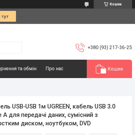
Кошик
+380 (93) 217-36-25
рнення та обмін
Про нас
Кошик
ель USB-USB 1м UGREEN, кабель USB 3.0
e A для передачі даних, сумісний з
стким диском, ноутбуком, DVD