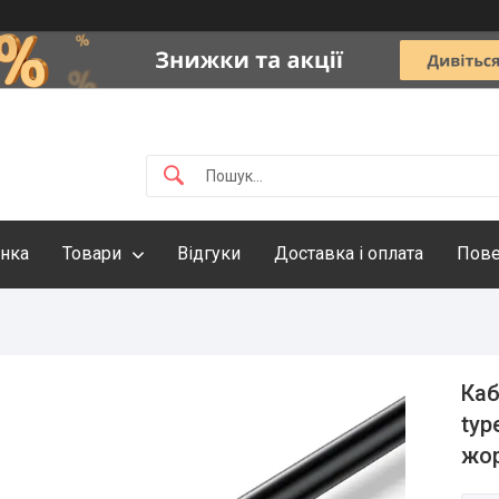
інка
Товари
Відгуки
Доставка і оплата
Пове
Каб
typ
жор