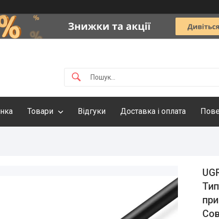
інка
Товари
Відгуки
Доставка і оплата
Пове
UGR
Тип
при
Со