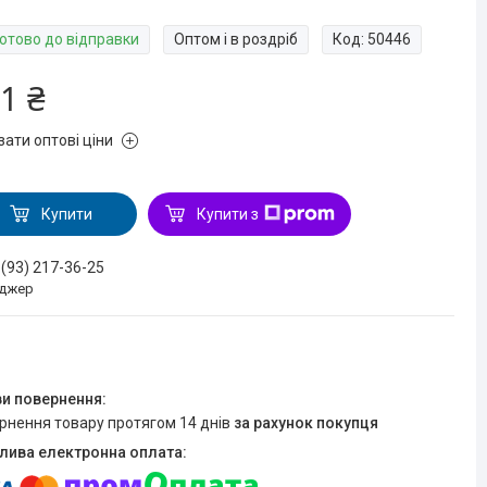
Готово до відправки
Оптом і в роздріб
Код:
50446
1 ₴
зати оптові ціни
Купити
Купити з
 (93) 217-36-25
джер
ернення товару протягом 14 днів
за рахунок покупця