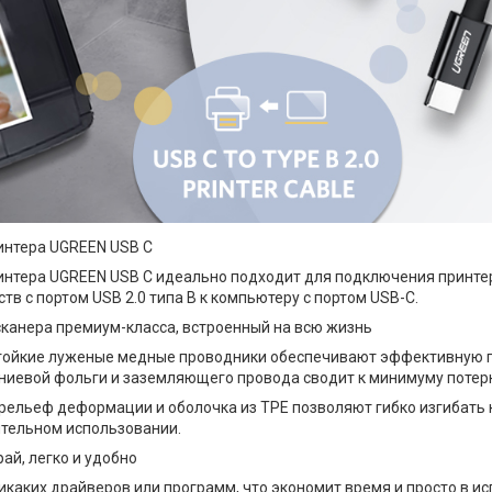
интера UGREEN USB C
интера UGREEN USB C идеально подходит для подключения принтера
ств с портом USB 2.0 типа B к компьютеру с портом USB-C.
сканера премиум-класса, встроенный на всю жизнь
тойкие луженые медные проводники обеспечивают эффективную 
иевой фольги и заземляющего провода сводит к минимуму потер
ельеф деформации и оболочка из TPE позволяют гибко изгибать 
ительном использовании.
ай, легко и удобно
икаких драйверов или программ, что экономит время и просто в и