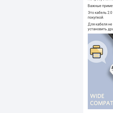
Важные приме
Это кабель 2.0
покупкой.
Для кабеля не
установить др