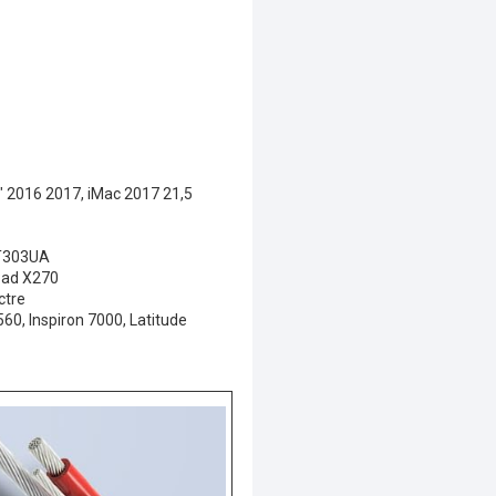
 2016 2017, iMac 2017 21,5
 T303UA
Pad X270
ctre
0, Inspiron 7000, Latitude