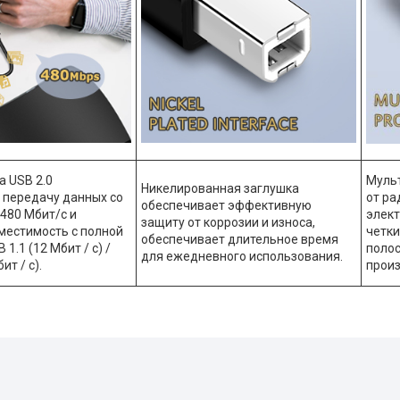
а USB 2.0
Муль
Никелированная заглушка
 передачу данных со
от ра
обеспечивает эффективную
480 Мбит/с и
элект
защиту от коррозии и износа,
местимость с полной
четки
обеспечивает длительное время
1.1 (12 Мбит / с) /
полос
для ежедневного использования.
ит / с).
произ