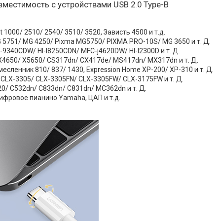
вместимость с устройствами USB 2.0 Type-B
t 1000/ 2510/ 2540/ 3510/ 3520, Зависть 4500 и т.д.
 5751/ MG 4250/ Pixma MG5750/ PIXMA PRO-10S/ MG 3650 и т. Д.
-9340CDW/ Hl-l8250CDN/ MFC-j4620DW/ Hl-l2300D и т. Д.
X4650/ X5650/ CS317dn/ CX417de/ MS417dn/ MX317dn и т. Д.
месленник 810/ 837/ 1430, Expression Home XP-200/ XP-310 и т. Д.
CLX-3305/ CLX-3305FN/ CLX-3305FW/ CLX-3175FW и т. Д.
20/ C532dn/ C833dn/ C831dn/ MC362dn и т. Д.
ифровое пианино Yamaha, ЦАП и т.д.