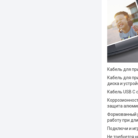
Кабель для пр
Кабель для пр
диска и устрой
Кабель USB C 
Коррозионнос
защита алюмин
Формованный р
работу при дл
Подключи и игр
Не требуется н