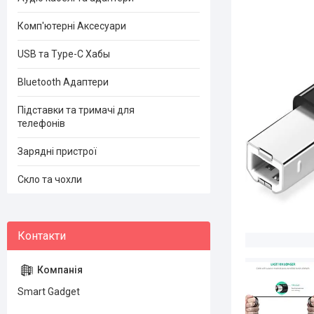
Комп'ютерні Аксесуари
USB та Type-C Хабы
Bluetooth Адаптери
Підставки та тримачі для
телефонів
Зарядні пристрої
Скло та чохли
Smart Gadget