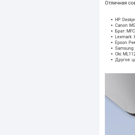
Отличная со
HP: Deskje
Canon: MG
Брат: MFC
Lexmark: 
Epson: Ре
Samsung: 
Oki: ML11
Другое: ц