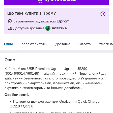
Що таке купити з Пром?
Замовлення під захистом
Доступна доставка
Опис
Характеристики
Доставка
Оплата
Умови п
Опис
Кабель Micro USB Premium Ugreen Ugreen US290
(60146/60147/60148) – міцний і практичний. Призначений для
здійснення безпечного і сталого проводового з'єднання між
пристроями - смартфонами, планшетами, екшн-камерами,
акустикою, телевізорами та іншими девайсами.
Особливості:
Підтримка швидкої зарядки Qualcomm Quick Charge
QC2.0 / QC3.0
Заряджає в 1.5 рази швидше, ніж звичайна USB-