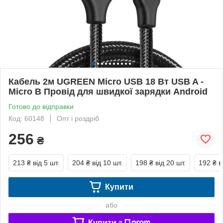
Кабель 2м UGREEN Micro USB 18 Вт USB A -
Micro B Провід для швидкої зарядки Android
Готово до відправки
Код: 60148
Опт і роздріб
256
₴
213 ₴
від 5 шт.
204 ₴
від 10 шт.
198 ₴
від 20 шт.
192 ₴
в
Купити
або
Купити з