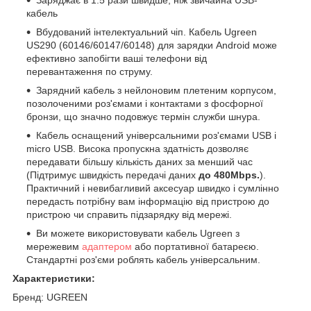
кабель
Вбудований інтелектуальний чіп. Кабель Ugreen
US290 (60146/60147/60148) для зарядки Android може
ефективно запобігти ваші телефони від
перевантаження по струму.
Зарядний кабель з нейлоновим плетеним корпусом,
позолоченими роз'ємами і контактами з фосфорної
бронзи, що значно подовжує термін служби шнура.
Кабель оснащений універсальними роз'ємами USB і
micro USB. Висока пропускна здатність дозволяє
передавати більшу кількість даних за менший час
(Підтримує швидкість передачі даних
до 480Mbps.
).
Практичний і невибагливий аксесуар швидко і сумлінно
передасть потрібну вам інформацію від пристрою до
пристрою чи справить підзарядку від мережі.
Ви можете використовувати кабель Ugreen з
мережевим
адаптером
або портативної батареєю.
Стандартні роз'єми роблять кабель універсальним.
Характеристики:
Бренд: UGREEN