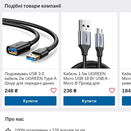
Подібні товари компанії
Подовжувач USB 3.0
Кабель 1.5м UGREEN
Кабе
кабель 2м UGREEN Type A
Micro USB 18 Вт USB A -
Micr
Шнур для передачі даних
Micro B Провід для
риве
5 Гбіт / с для PS4 Xbox
швидкої зарядки Android
алюм
248
236
184
₴
₴
швид
чор
Купити
Купити
Про нас
100% позитивних з 276 відгуків за рік