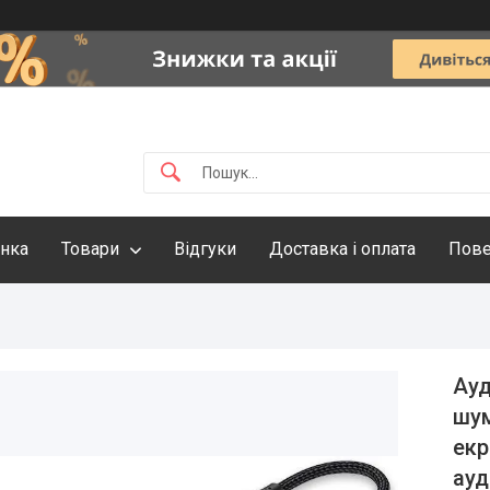
інка
Товари
Відгуки
Доставка і оплата
Пове
Ауд
шум
екр
ауд