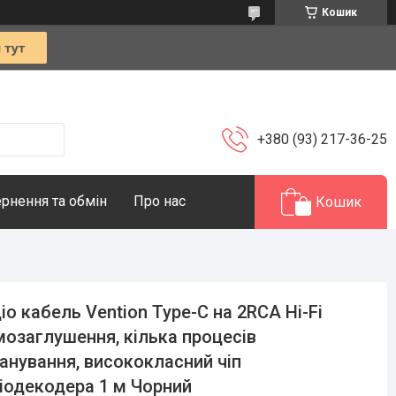
Кошик
+380 (93) 217-36-25
рнення та обмін
Про нас
Кошик
іо кабель Vention Type-C на 2RCA Hi-Fi
озаглушення, кілька процесів
анування, висококласний чіп
іодекодера 1 м Чорний