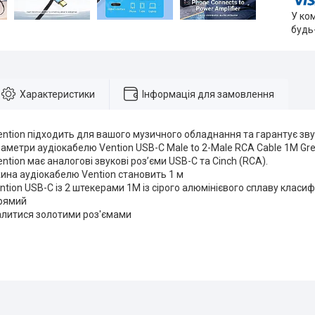
У ко
будь
Характеристики
Інформація для замовлення
ntion підходить для вашого музичного обладнання та гарантує зву
аметри аудіокабелю Vention USB-C Male to 2-Male RCA Cable 1M Gre
ntion має аналогові звукові роз’єми USB-C та Cinch (RCA).
ина аудіокабелю Vention становить 1 м
tion USB-C із 2 штекерами 1M із сірого алюмінієвого сплаву класиф
рямий
алитися золотими роз'ємами