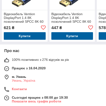
Відеокабель Vention
Відеокабель Vention
Віде
DisplayPort 1.4 8K
DisplayPort 1.4 8K
Disp
позолочений SPCC 8K 60
позолочений SPCC 8K 60
позо
Гц 4K 144 Гц 32,4 Гбіт/с
Гц 4K 144 Гц 32,4 Гбіт/с
Гц 4
621
447
578
₴
₴
HDP 3 м Чорний HCELI
HDP 1,5 м Чорний HCELG
HDP
Купити
Купити
Про нас
100% позитивних з 276 відгуків за рік
Працює з 16.04.2020
м. Умань
Умань, Україна
Контакти
Сьогодні працює з 08:00 до 19:30
Показати весь графік роботи