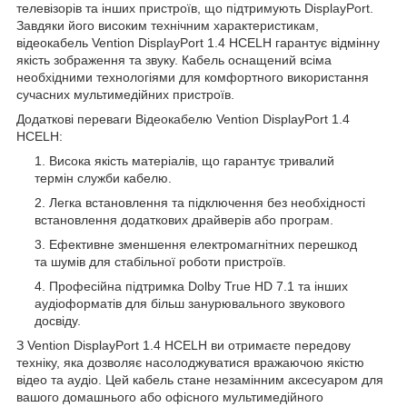
телевізорів та інших пристроїв, що підтримують DisplayPort.
Завдяки його високим технічним характеристикам,
відеокабель Vention DisplayPort 1.4 HCELH гарантує відмінну
якість зображення та звуку. Кабель оснащений всіма
необхідними технологіями для комфортного використання
сучасних мультимедійних пристроїв.
Додаткові переваги Відеокабелю Vention DisplayPort 1.4
HCELH:
Висока якість матеріалів, що гарантує тривалий
термін служби кабелю.
Легка встановлення та підключення без необхідності
встановлення додаткових драйверів або програм.
Ефективне зменшення електромагнітних перешкод
та шумів для стабільної роботи пристроїв.
Професійна підтримка Dolby True HD 7.1 та інших
аудіоформатів для більш занурювального звукового
досвіду.
З Vention DisplayPort 1.4 HCELH ви отримаєте передову
техніку, яка дозволяє насолоджуватися вражаючою якістю
відео та аудіо. Цей кабель стане незамінним аксесуаром для
вашого домашнього або офісного мультимедійного