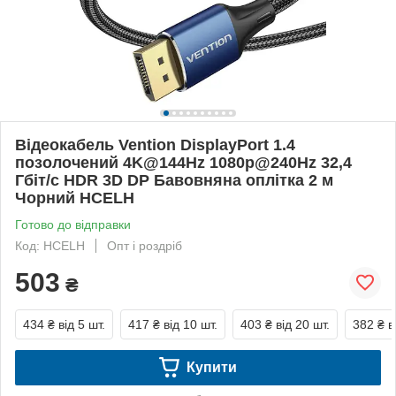
Відеокабель Vention DisplayPort 1.4
позолочений 4K@144Hz 1080p@240Hz 32,4
Гбіт/с HDR 3D DP Бавовняна оплітка 2 м
Чорний HCELH
Готово до відправки
Код: HCELH
Опт і роздріб
503
₴
434 ₴
від 5 шт.
417 ₴
від 10 шт.
403 ₴
від 20 шт.
382 ₴
в
Купити