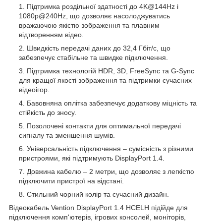
Підтримка роздільної здатності до 4K@144Hz і
1080p@240Hz, що дозволяє насолоджуватись
вражаючою якістю зображення та плавним
відтворенням відео.
Швидкість передачі даних до 32,4 Гбіт/с, що
забезпечує стабільне та швидке підключення.
Підтримка технологій HDR, 3D, FreeSync та G-Sync
для кращої якості зображення та підтримки сучасних
відеоігор.
Бавовняна оплітка забезпечує додаткову міцність та
стійкість до зносу.
Позолочені контакти для оптимальної передачі
сигналу та зменшення шумів.
Універсальність підключення – сумісність з різними
пристроями, які підтримують DisplayPort 1.4.
Довжина кабелю – 2 метри, що дозволяє з легкістю
підключити пристрої на відстані.
Стильний чорний колір та сучасний дизайн.
Відеокабель Vention DisplayPort 1.4 HCELH підійде для
підключення комп'ютерів, ігрових консолей, моніторів,