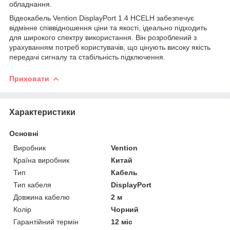
обладнання.
Відеокабель Vention DisplayPort 1.4 HCELH забезпечує
відмінне співвідношення ціни та якості, ідеально підходить
для широкого спектру використання. Він розроблений з
урахуванням потреб користувачів, що цінують високу якість
передачі сигналу та стабільність підключення.
Приховати
Характеристики
Основні
Виробник
Vention
Країна виробник
Китай
Тип
Кабель
Тип кабеля
DisplayPort
Довжина кабелю
2 м
Колір
Чорний
Гарантійний термін
12 міс