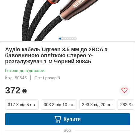
Аудіо кабель Ugreen 3,5 мм до 2RCA з
бавовняною опліткою Стерео Y-
розгалужувач 1 м Чорний 80845
Готово до відправки
Код: 80845
Опт і роздріб
372
₴
317 ₴
від 5 шт.
303 ₴
від 10 шт.
293 ₴
від 20 шт.
282 ₴
в
Купити
або