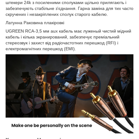
штекери 24k з посиленими сполуками щільно прилягають і
забезпечують стабільне з'єднання. Гарна заміна для тих часто
скручених і незакріплених сполук старого кабелю.
Латунна Раковина плакіровкі
UGREEN RCA-3,5 мм aux кабель має луженый чистий мідний
кабель і кілька экранирований, забезпечує преміальний
стереозвук і захист від радіочастотних перешкод (RFI) і
електромагнітних перешкод (EMI).