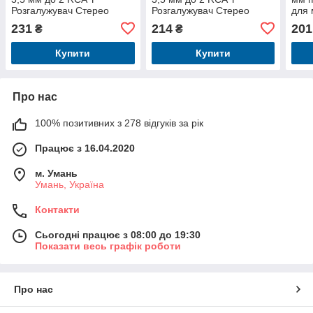
Розгалужувач Стерео
Розгалужувач Стерео
для 
аудіокабель BCFBI (3 м,
аудіокабель BCFBF (1 м,
підс
231
214
201
₴
₴
чорний)
чорний)
нейл
м Ч
Купити
Купити
Про нас
100% позитивних з 278 відгуків за рік
Працює з 16.04.2020
м. Умань
Умань, Україна
Контакти
Сьогодні працює з 08:00 до 19:30
Показати весь графік роботи
Про нас