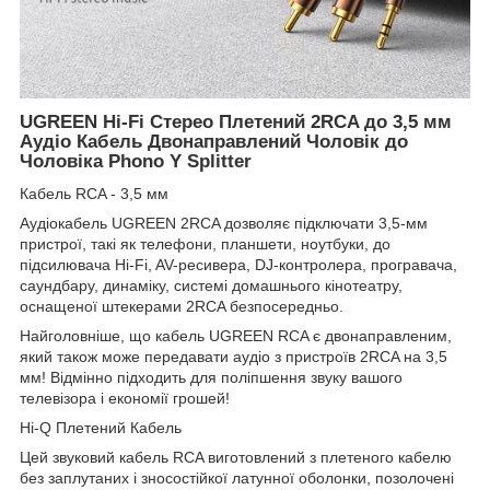
UGREEN Hi-Fi Стерео Плетений 2RCA до 3,5 мм
Аудіо Кабель Двонаправлений Чоловік до
Чоловіка Phono Y Splitter
Кабель RCA - 3,5 мм
Аудіокабель UGREEN 2RCA дозволяє підключати 3,5-мм
пристрої, такі як телефони, планшети, ноутбуки, до
підсилювача Hi-Fi, AV-ресивера, DJ-контролера, програвача,
саундбару, динаміку, системі домашнього кінотеатру,
оснащеної штекерами 2RCA безпосередньо.
Найголовніше, що кабель UGREEN RCA є двонаправленим,
який також може передавати аудіо з пристроїв 2RCA на 3,5
мм! Відмінно підходить для поліпшення звуку вашого
телевізора і економії грошей!
Hi-Q Плетений Кабель
Цей звуковий кабель RCA виготовлений з плетеного кабелю
без заплутаних і зносостійкої латунної оболонки, позолочені