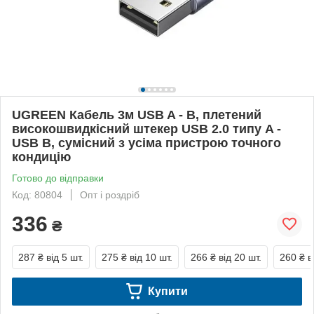
UGREEN Кабель 3м USB A - B, плетений
високошвидкісний штекер USB 2.0 типу A -
USB B, сумісний з усіма пристрою точного
кондицію
Готово до відправки
Код: 80804
Опт і роздріб
336
₴
287 ₴
від 5 шт.
275 ₴
від 10 шт.
266 ₴
від 20 шт.
260 ₴
в
Купити