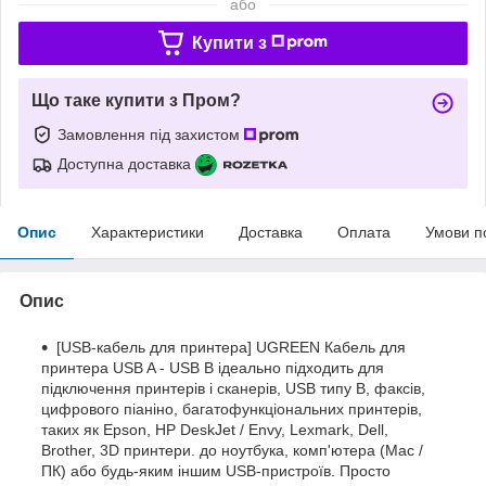
або
Купити з
Що таке купити з Пром?
Замовлення під захистом
Доступна доставка
Опис
Характеристики
Доставка
Оплата
Умови п
Опис
[USB-кабель для принтера] UGREEN Кабель для
принтера USB A - USB B ідеально підходить для
підключення принтерів і сканерів, USB типу B, факсів,
цифрового піаніно, багатофункціональних принтерів,
таких як Epson, HP DeskJet / Envy, Lexmark, Dell,
Brother, 3D принтери. до ноутбука, комп'ютера (Mac /
ПК) або будь-яким іншим USB-пристроїв. Просто