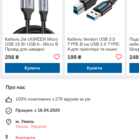
Кабель 2м UGREEN Micro
Кабель Vention USB 3.0
Подо
USB 18 Вт USB A - Micro B
TYPE-B на USB 2.0 TYPE-
кабе
Провід для швидкої
A для принтера та інших
Шнур
зарядки Android
пристроїв 1,5 м Чорний
5 Гб
256
199
248
₴
₴
COOBG
Купити
Купити
Про нас
100% позитивних з 278 відгуків за рік
Працює з 16.04.2020
м. Умань
Умань, Україна
Контакти