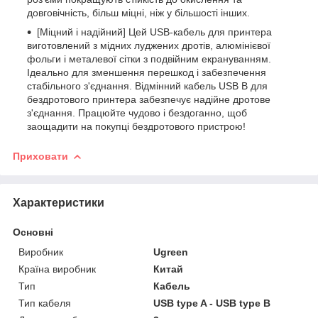
довговічність, більш міцні, ніж у більшості інших.
[Міцний і надійний] Цей USB-кабель для принтера
виготовлений з мідних луджених дротів, алюмінієвої
фольги і металевої сітки з подвійним екрануванням.
Ідеально для зменшення перешкод і забезпечення
стабільного з'єднання. Відмінний кабель USB B для
бездротового принтера забезпечує надійне дротове
з'єднання. Працюйте чудово і бездоганно, щоб
заощадити на покупці бездротового пристрою!
Приховати
Характеристики
Основні
Виробник
Ugreen
Країна виробник
Китай
Тип
Кабель
Тип кабеля
USB type A - USB type B