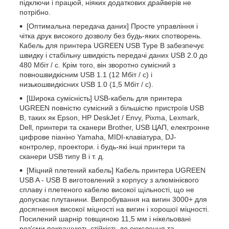
підключи і працюй, ніяких додаткових драйверів не
потрібно.
[Оптимальна передача даних] Просте управління і
чітка друк високого дозволу без будь-яких спотворень.
Кабель для принтера UGREEN USB Type B забезпечує
швидку і стабільну швидкість передачі даних USB 2.0 до
480 Мбіт / с. Крім того, він зворотно сумісний з
повношвидкісним USB 1.1 (12 Мбіт / с) і
низькошвидкісних USB 1.0 (1,5 Мбіт / с).
[Широка сумісність] USB-кабель для принтера
UGREEN повністю сумісний з більшістю пристроїв USB
B, таких як Epson, HP DeskJet / Envy, Pixma, Lexmark,
Dell, принтери та сканери Brother, USB ЦАП, електронне
цифрове піаніно Yamaha, MIDI-клавіатура, DJ-
контролер, проектори. і будь-які інші принтери та
сканери USB типу B і т. д.
[Міцний плетений кабель] Кабель принтера UGREEN
USB A - USB B виготовлений з корпусу з алюмінієвого
сплаву і плетеного кабелю високої щільності, що не
допускає плутанини. Випробування на вигин 3000+ для
досягнення високої міцності на вигин і хорошої міцності.
Посилений шарнір товщиною 11,5 мм і нікельовані
роз'єми покращують стійкість до окислення та