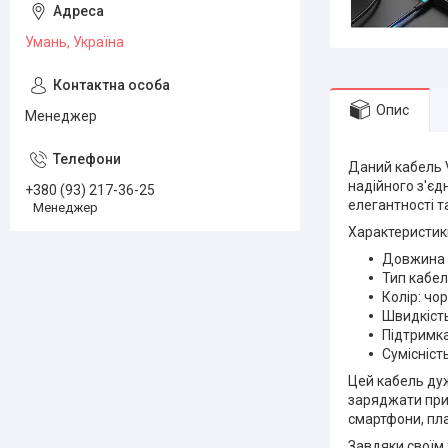
Умань, Україна
Опис
Менеджер
Даний кабель V
надійного з'єд
+380 (93) 217-36-25
елегантності т
Менеджер
Характеристик
Довжина 
Тип кабел
Колір: чо
Швидкість
Підтримка
Сумісніст
Цей кабель дуж
заряджати прис
смартфони, пла
Завдяки своїм 