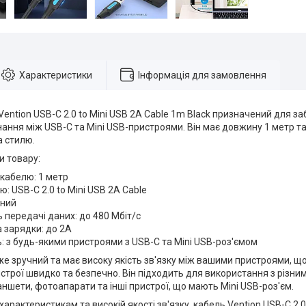
Характеристики
Інформація для замовлення
ention USB-C 2.0 to Mini USB 2A Cable 1m Black призначений для з
нання між USB-C та Mini USB-пристроями. Він має довжину 1 метр т
а стилю.
и товару:
кабелю: 1 метр
ю: USB-C 2.0 to Mini USB 2A Cable
рний
 передачі даних: до 480 Мбіт/с
 зарядки: до 2А
ь: з будь-якими пристроями з USB-C та Mini USB-роз'ємом
е зручний та має високу якість зв'язку між вашими пристроями, щ
трої швидко та безпечно. Він підходить для використання з різни
ншети, фотоапарати та інші пристрої, що мають Mini USB-роз'єм.
характеристикам та високій якості зв'язку, кабель Vention USB-C 2.0 