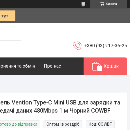
Кошик
+380 (93) 217-36-25
рнення та обмін
Про нас
Кошик
ель Vention Type-C Mini USB для зарядки та
едачі даних 480Mbps 1 м Чорний COWBF
Готово до відправки
Оптом і в роздріб
Код:
COWBF