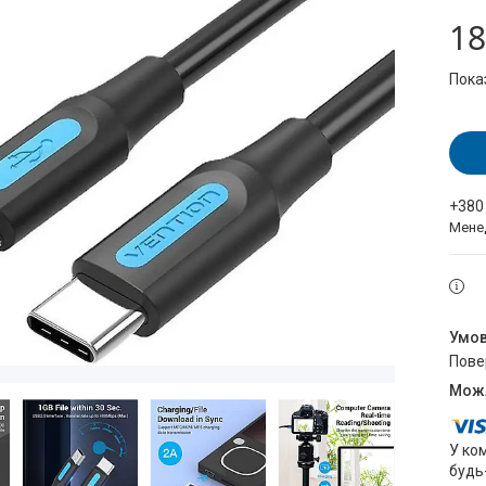
18
Пока
+380
Мене
пов
У ко
будь