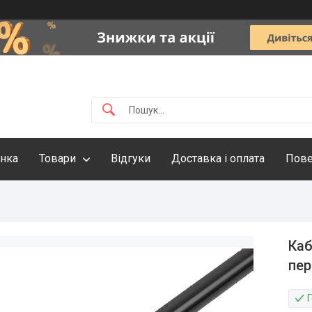
інка
Товари
Відгуки
Доставка і оплата
Пове
Каб
пер