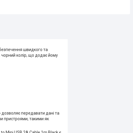
абезпечення швидкого та
а чорний колір, що додає йому
о дозволяє передавати дані та
ми пристроями, такими як
to Mini USB 2A Cable 1m Black є