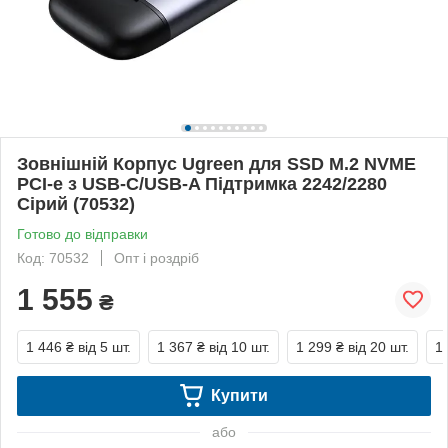
Зовнішній Корпус Ugreen для SSD M.2 NVME
PCI-e з USB-C/USB-A Підтримка 2242/2280
Сірий (70532)
Готово до відправки
Код: 70532
Опт і роздріб
1 555
₴
1 446 ₴
від 5 шт.
1 367 ₴
від 10 шт.
1 299 ₴
від 20 шт.
1
Купити
або