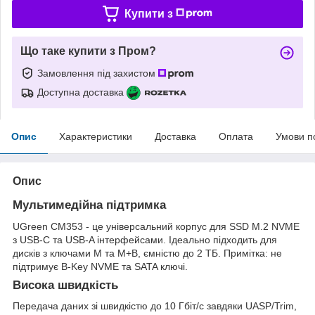
Купити з
Що таке купити з Пром?
Замовлення під захистом
Доступна доставка
Опис
Характеристики
Доставка
Оплата
Умови п
Опис
Мультимедійна підтримка
UGreen CM353 - це універсальний корпус для SSD M.2 NVME
з USB-C та USB-A інтерфейсами. Ідеально підходить для
дисків з ключами M та M+B, ємністю до 2 ТБ. Примітка: не
підтримує B-Key NVME та SATA ключі.
Висока швидкість
Передача даних зі швидкістю до 10 Гбіт/с завдяки UASP/Trim,