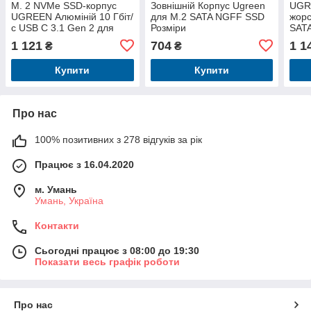
M. 2 NVMe SSD-корпус
Зовнішній Корпус Ugreen
UGR
UGREEN Алюміній 10 Гбіт/
для M.2 SATA NGFF SSD
жорс
с USB C 3.1 Gen 2 для
Розміри
SAT
твердотільного
2280/2260/2242/2230
Алюм
1 121
704
1 1
₴
₴
накопичувача NVMe PCI
Сірий 5 Гбіт/с USB-C 0.5м
C дл
M-Key
(10903)
Підт
Купити
Купити
Про нас
100% позитивних з 278 відгуків за рік
Працює з 16.04.2020
м. Умань
Умань, Україна
Контакти
Сьогодні працює з 08:00 до 19:30
Показати весь графік роботи
Про нас