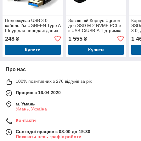
Подовжувач USB 3.0
Зовнішній Корпус Ugreen
Корп
кабель 2м UGREEN Type A
для SSD M.2 NVME PCI-e
SSD/
Шнур для передачі даних
з USB-C/USB-A Підтримка
3.0,
5 Гбіт / с для PS4 Xbox
2242/2280 Сірий (70532)
с - 
248
1 555
1 4
₴
₴
Купити
Купити
Про нас
100% позитивних з 276 відгуків за рік
Працює з 16.04.2020
м. Умань
Умань, Україна
Контакти
Сьогодні працює з 08:00 до 19:30
Показати весь графік роботи