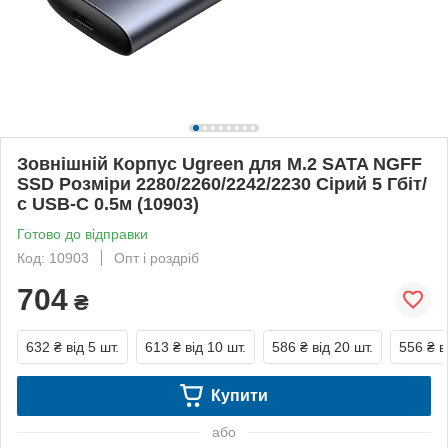
Зовнішній Корпус Ugreen для M.2 SATA NGFF
SSD Розміри 2280/2260/2242/2230 Сірий 5 Гбіт/
с USB-C 0.5м (10903)
Готово до відправки
Код: 10903
Опт і роздріб
704
₴
632 ₴
від 5 шт.
613 ₴
від 10 шт.
586 ₴
від 20 шт.
556 ₴
в
Купити
або