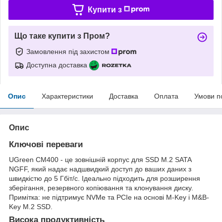
Купити з
Що таке купити з Пром?
Замовлення під захистом
Доступна доставка
Опис
Характеристики
Доставка
Оплата
Умови п
Опис
Ключові переваги
UGreen CM400 - це зовнішній корпус для SSD M.2 SATA
NGFF, який надає надшвидкий доступ до ваших даних з
швидкістю до 5 Гбіт/с. Ідеально підходить для розширення
зберігання, резервного копіювання та клонування диску.
Примітка: не підтримує NVMe та PCIe на основі M-Key і M&B-
Key M.2 SSD.
Висока продуктивність