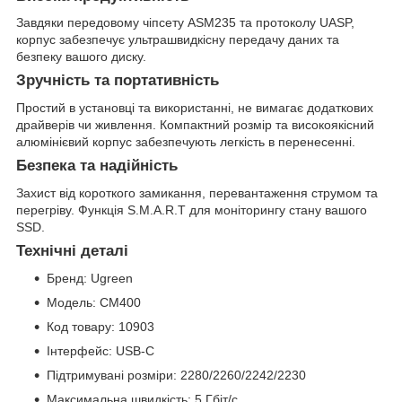
Завдяки передовому чіпсету ASM235 та протоколу UASP,
корпус забезпечує ультрашвидкісну передачу даних та
безпеку вашого диску.
Зручність та портативність
Простий в установці та використанні, не вимагає додаткових
драйверів чи живлення. Компактний розмір та високоякісний
алюмінієвий корпус забезпечують легкість в перенесенні.
Безпека та надійність
Захист від короткого замикання, перевантаження струмом та
перегріву. Функція S.M.A.R.T для моніторингу стану вашого
SSD.
Технічні деталі
Бренд: Ugreen
Модель: CM400
Код товару: 10903
Інтерфейс: USB-C
Підтримувані розміри: 2280/2260/2242/2230
Максимальна швидкість: 5 Гбіт/с