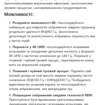
приголомшливими візуальними ефектами, захоплюючим
ігровим процесом і неперевершеною продуктивністю.
Можливості:
Розкрийте можливості 8K:
Насолоджуйтеся
найвищою достовірністю зображення завдяки підтримці
роздільної здатності 8K@60 Гц. Захоплююча
деталізація та реалістичність зображень перенесуть вас
у центр подій.
Пориньте у 4K UHD:
насолоджуйтеся яскравими
кольорами та складними деталями контенту у форматі
4K UHD з частотою оновлення до 144 Гц. Пориньте у
плавний і чуйний ігровий процес, перетворюючи кожну
мить на візуальний шедевр.
Плавний і чуйний ігровий процес:
Підніміть свій
ігровий досвід на нові висоти завдяки підтримці частот
оновлення 2K@165 Гц і 1080p@240 Гц. Позбудьтеся
відволікаючих розривів екрану та насолоджуйтеся
чітким зображенням, яке випереджає гру.
Покращене зображення завдяки технології HDR:
Приготуйтеся бути враженими приголомшливим
динамічним діапазоном і яскравими кольорами, які