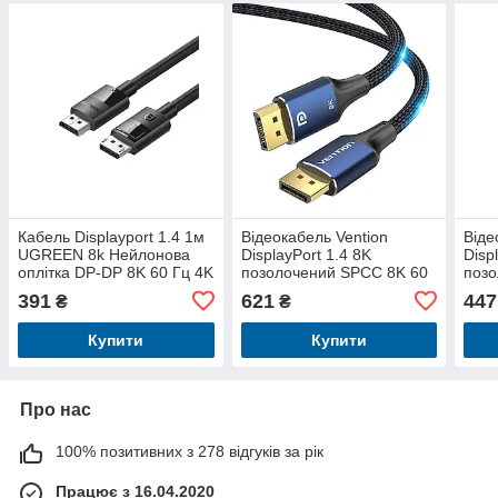
Кабель Displayport 1.4 1м
Відеокабель Vention
Віде
UGREEN 8k Нейлонова
DisplayPort 1.4 8K
Disp
оплітка DP-DP 8K 60 Гц 4K
позолочений SPCC 8K 60
позо
144 Гц і 1080P 240 Гц
Гц 4K 144 Гц 32,4 Гбіт/с
Гц 4
391
621
447
₴
₴
HDR
HDP 3 м Чорний HCELI
HDP
Купити
Купити
Про нас
100% позитивних з 278 відгуків за рік
Працює з 16.04.2020