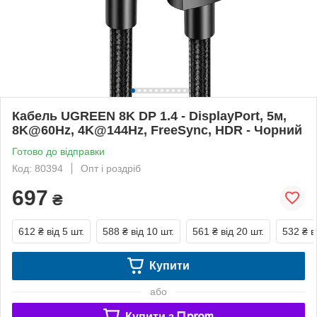
Кабель UGREEN 8K DP 1.4 - DisplayPort, 5м,
8K@60Hz, 4K@144Hz, FreeSync, HDR - Чорний
Готово до відправки
Код: 80394
Опт і роздріб
697
₴
612 ₴
від 5 шт.
588 ₴
від 10 шт.
561 ₴
від 20 шт.
532 ₴
в
Купити
або
Купити з