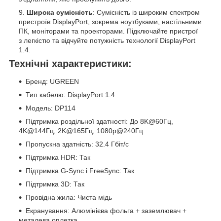
Широка сумісність
: Сумісність із широким спектром
пристроїв DisplayPort, зокрема ноутбуками, настільними
ПК, моніторами та проекторами. Підключайте пристрої
з легкістю та відчуйте потужність технології DisplayPort
1.4.
Технічні характеристики:
Бренд: UGREEN
Тип кабелю: DisplayPort 1.4
Модель: DP114
Підтримка роздільної здатності: До 8K@60Гц,
4K@144Гц, 2K@165Гц, 1080p@240Гц
Пропускна здатність: 32.4 Гбіт/с
Підтримка HDR: Так
Підтримка G-Sync і FreeSync: Так
Підтримка 3D: Так
Провідна жила: Чиста мідь
Екранування: Алюмінієва фольга + заземлювач +
металева оплетка