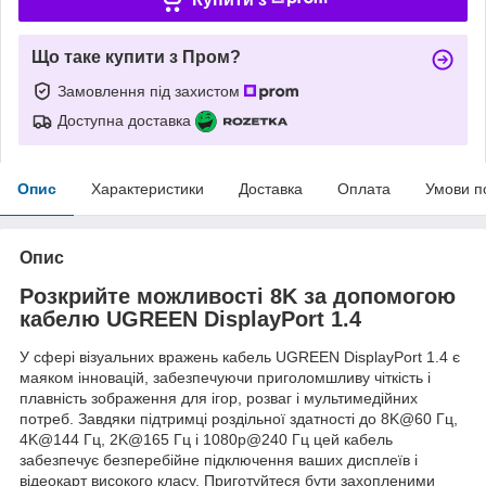
Що таке купити з Пром?
Замовлення під захистом
Доступна доставка
Опис
Характеристики
Доставка
Оплата
Умови п
Опис
Розкрийте можливості 8K за допомогою
кабелю UGREEN DisplayPort 1.4
У сфері візуальних вражень кабель UGREEN DisplayPort 1.4 є
маяком інновацій, забезпечуючи приголомшливу чіткість і
плавність зображення для ігор, розваг і мультимедійних
потреб. Завдяки підтримці роздільної здатності до 8K@60 Гц,
4K@144 Гц, 2K@165 Гц і 1080p@240 Гц цей кабель
забезпечує безперебійне підключення ваших дисплеїв і
відеокарт високого класу. Приготуйтеся бути захопленими