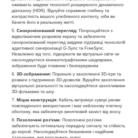
оживають завдяки технології розширеного динамічного
діапазону (HDR). Відчуйте справжню глибину та
контрастність вашого улюбленого контенту, ніби ви
бачите його в реальному житті.
Синхронізований перегляд:
Попрощайтеся з
відволікаючим розривом екрану та забезпечте
синхронізований перегляд завдяки підтримці технологій
адаптивної синхронізації G-Sync та FreeSync.
Незалежно від того, підкорюєте ви віртуальні світи чи
насолоджуєтеся кінематографічними шедеврами,
зображення буде плавним і безперервним.
3D-зображення:
Пориньте у захоплюючі 3D-ігри та
розваги з підтримкою 3D-дозволів. Відчуйте захоплення
віртуальної реальності та насолоджуйтеся захопливими
3D-фільмами та шоу.
Міцна конструкція
: Кабель витримує суворі умови
повсякденного використання і має нейлонову плетену
оболонку, яка забезпечує винятковий захист від зносу.
Позолочені роз'єми
: Позолочені роз'єми
забезпечують оптимальну передачу сигналу та стійкість
до корозії. Насолоджуйтеся безшовним і надійним
з'єднанням, яке прослужить довго.