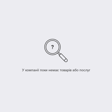
Наші кабелі мають якісну ізоляцію та екранування, щоб
забезпечити мінімальні перешкоди та високу якість
зображення. Вони також дуже прості в використанні,
достатньо просто підключити кабель між пристроями та він
готовий до роботи.
Не забувайте, що ми пропонуємо швидку доставку та
відмінну підтримку клієнтів, тому якщо у вас виникнуть будь-
які питання, не соромтеся звертатися до нас. Завжди раді
допомогти вам знайти те, що вам потрібно!
У компанії поки немає товарів або послуг