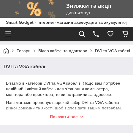
Smart Gadget - Інтернет-магазин аксесуарів та акумуляторів
Товари
Відео кабелі та адаптери
DVI та VGA кабелі
DVI та VGA кабелі
Вітаємо в категорії DVI та VGA кабелів! Якщо вам потрібен
надійний і якісний кабель для з'єднання комп'ютера,
монітора або проектора, то ви потрапили за адресою.
Наш магазин пропонує широкий вибір DVI та VGA кабелів
різної довжини та якості, щоб відповідати вашим потребам.
Ви можете знайти як монохромні, так і кольорові кабелі, з
Показати все
різними типами роз'ємів для відповідності з вашим
обладнанням.